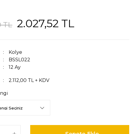
2.027,52 TL
0 TL
Kolye
BSSL022
12 Ay
2.112,00 TL + KDV
ngi