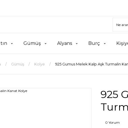
ltın
Gümüş
Alyans
Burç
Kişiy
a
Gümüş
Kolye
925 Gumus Melek Kalp Aşk Turmalin Ka
925 
Turm
0 Yorum