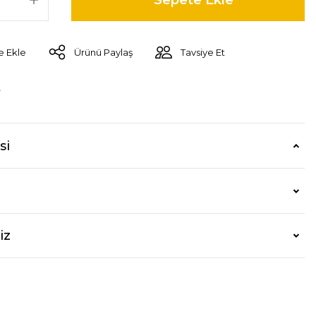
Sepete Ekle
Ürünü Paylaş
Tavsiye Et
r
si
iz