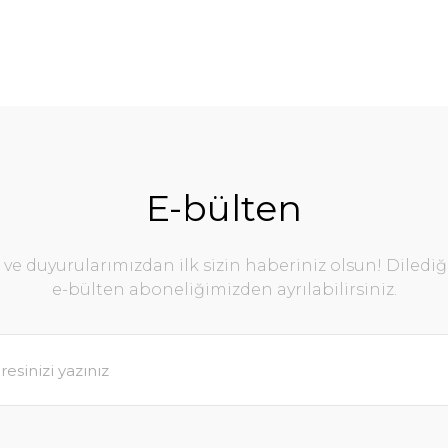
E-bülten
e duyurularımızdan ilk sizin haberiniz olsun! Diledi
e-bülten aboneliğimizden ayrılabilirsiniz.