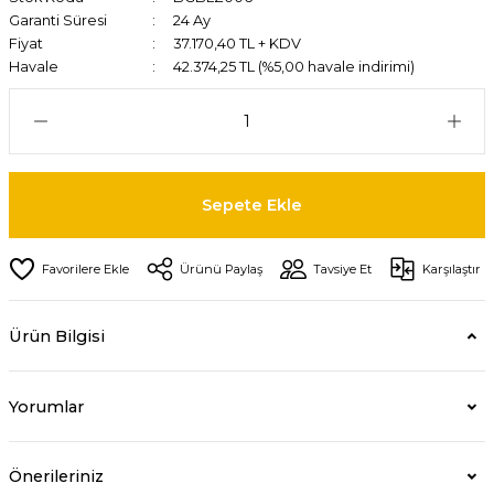
Garanti Süresi
24 Ay
Fiyat
37.170,40 TL + KDV
Havale
42.374,25 TL (%5,00 havale indirimi)
Sepete Ekle
Ürünü Paylaş
Tavsiye Et
Karşılaştır
Ürün Bilgisi
Yorumlar
Önerileriniz