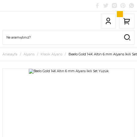
Anasayfa
Alyans
Klasik Alyans
Beelo Gold 14K Altın 6 mm Alyans İkili S