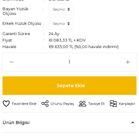
Bayan Yüzük
Ölçüsü
Erkek Yüzük Ölçüsü
Garanti Süresi
24 Ay
Fiyat
61.083,33 TL + KDV
Havale
69.635,00 TL (%5,00 havale indirimi)
Sepete Ekle
Ürünü Paylaş
Tavsiye Et
Karşılaştır
Ürün Bilgisi