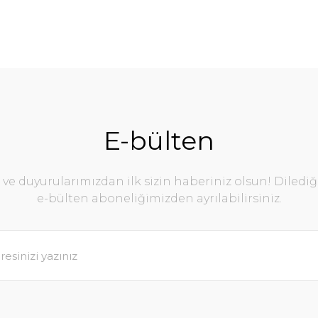
E-bülten
e duyurularımızdan ilk sizin haberiniz olsun! Diledi
e-bülten aboneliğimizden ayrılabilirsiniz.