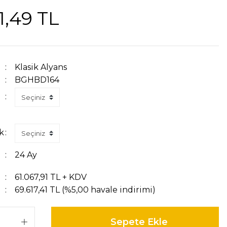
1,49 TL
Klasik Alyans
BGHBD164
k
24 Ay
61.067,91 TL + KDV
69.617,41 TL (%5,00 havale indirimi)
Sepete Ekle