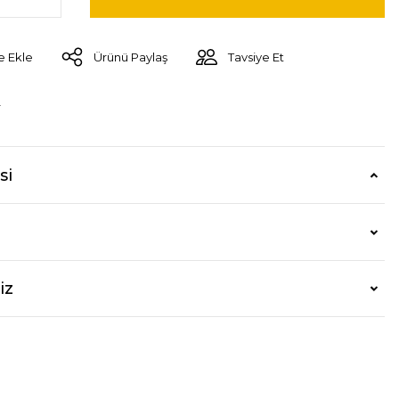
Ürünü Paylaş
Tavsiye Et
r
si
iz