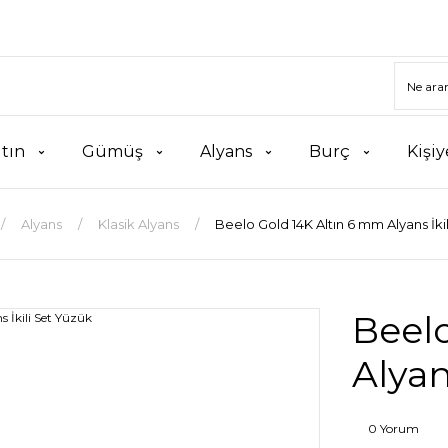
ltın
Gümüş
Alyans
Burç
Kişiy
Alyans
Klasik Alyans
Beelo Gold 14K Altın 6 mm Alyans İki
Beel
Alyan
0 Yorum