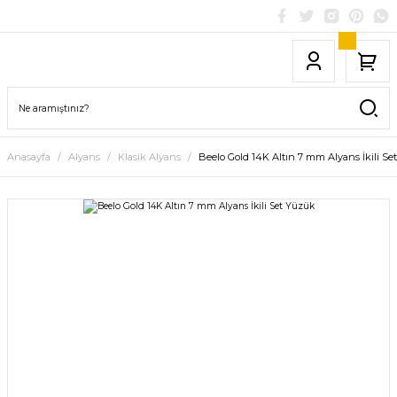
Anasayfa
Alyans
Klasik Alyans
Beelo Gold 14K Altın 7 mm Alyans İkili S