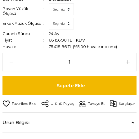
Bayan Yüzük
Ölçüsü
Erkek Yüzük Ölçüsü
Garanti Süresi
24 Ay
Fiyat
66.156,90 TL + KDV
Havale
75.418,86 TL (%5,00 havale indirimi)
Sepete Ekle
Ürünü Paylaş
Tavsiye Et
Karşılaştır
Ürün Bilgisi