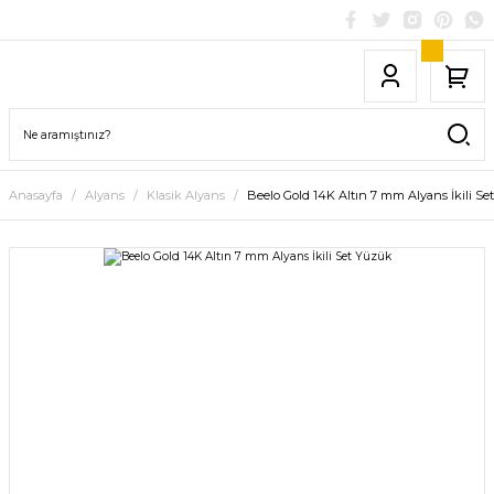
Anasayfa
Alyans
Klasik Alyans
Beelo Gold 14K Altın 7 mm Alyans İkili S