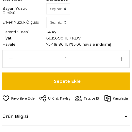
Bayan Yüzük
Ölçüsü
Erkek Yüzük Ölçüsü
Garanti Süresi
24 Ay
Fiyat
66.156,90 TL + KDV
Havale
75.418,86 TL (%5,00 havale indirimi)
Sepete Ekle
Ürünü Paylaş
Tavsiye Et
Karşılaştır
Ürün Bilgisi