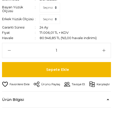
Bayan Yüzük
Ölçüsü
Erkek Yüzük Ölçüsü
Garanti Süresi
24 Ay
Fiyat
71.006,01 TL + KDV
Havale
80.946,85 TL (%5,00 havale indirimi)
Sepete Ekle
Ürünü Paylaş
Tavsiye Et
Karşılaştır
Ürün Bilgisi