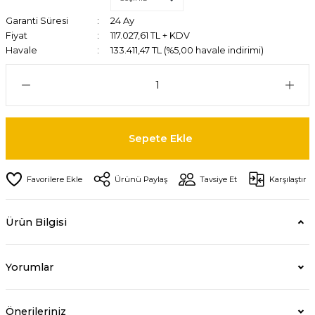
Garanti Süresi
24 Ay
Fiyat
117.027,61 TL + KDV
Havale
133.411,47 TL (%5,00 havale indirimi)
Sepete Ekle
Ürünü Paylaş
Tavsiye Et
Karşılaştır
Ürün Bilgisi
Yorumlar
Önerileriniz