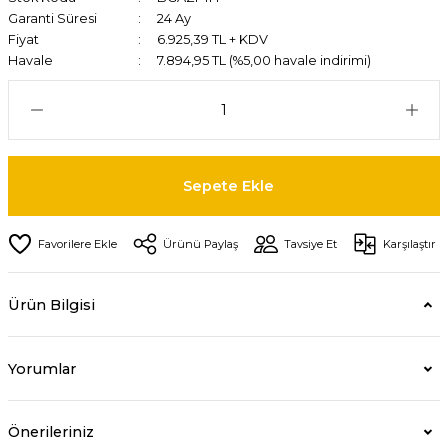
Garanti Süresi
24 Ay
Fiyat
6.925,39 TL + KDV
Havale
7.894,95 TL (%5,00 havale indirimi)
Sepete Ekle
Ürünü Paylaş
Tavsiye Et
Karşılaştır
Ürün Bilgisi
Yorumlar
Önerileriniz