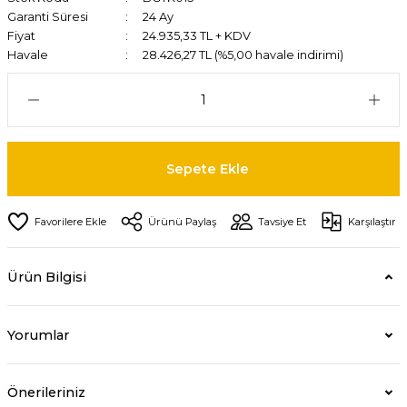
Garanti Süresi
24 Ay
Fiyat
24.935,33 TL + KDV
Havale
28.426,27 TL (%5,00 havale indirimi)
Sepete Ekle
Ürünü Paylaş
Tavsiye Et
Karşılaştır
Ürün Bilgisi
Yorumlar
Önerileriniz