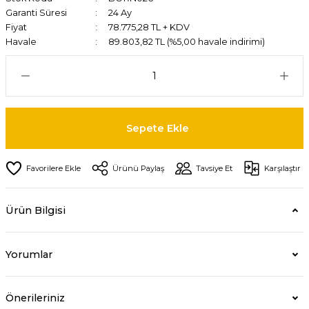
Garanti Süresi
24 Ay
Fiyat
78.775,28 TL + KDV
Havale
89.803,82 TL (%5,00 havale indirimi)
Sepete Ekle
Ürünü Paylaş
Tavsiye Et
Karşılaştır
Ürün Bilgisi
Yorumlar
Önerileriniz