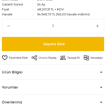
Garanti Süresi
24 Ay
Fiyat
48.201,51 TL + KDV
Havale
54.949,73 TL (%5,00 havale indirimi)
Sepete Ekle
Ürünü Paylaş
Tavsiye Et
Karşılaştır
Ürün Bilgisi
Yorumlar
Önerileriniz