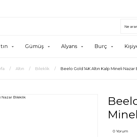
ltın
Gümüş
Alyans
Burç
Kişiy
yfa
Altın
Bileklik
Beelo Gold 14K Altın Kalp Mineli Nazar B
Beelo
Minel
0 Yorum