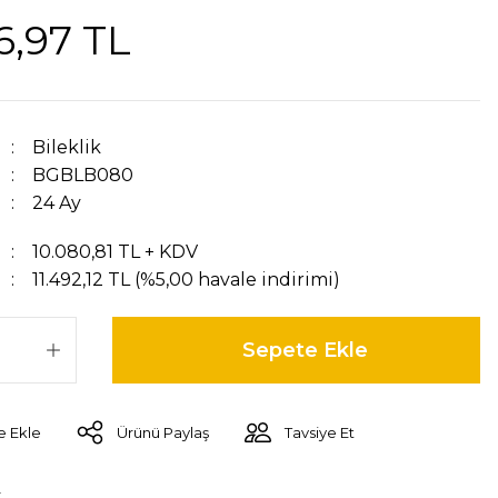
6,97 TL
Bileklik
BGBLB080
24 Ay
10.080,81 TL + KDV
11.492,12 TL (%5,00 havale indirimi)
Sepete Ekle
Ürünü Paylaş
Tavsiye Et
r