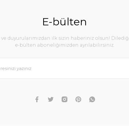
E-bülten
e duyurularımızdan ilk sizin haberiniz olsun! Diledi
e-bülten aboneliğimizden ayrılabilirsiniz.