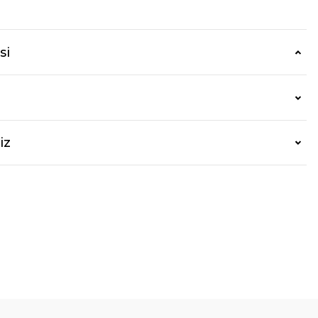
si
iz