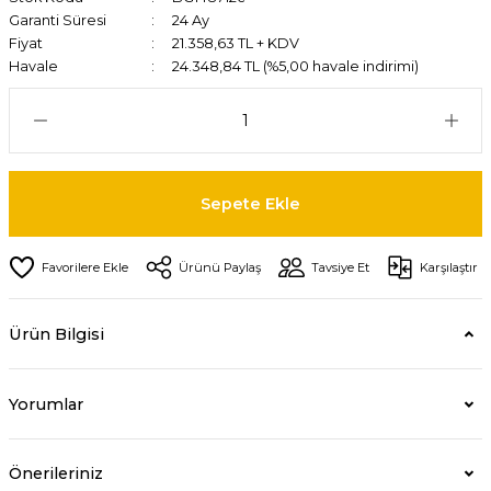
Garanti Süresi
24 Ay
Fiyat
21.358,63 TL + KDV
Havale
24.348,84 TL (%5,00 havale indirimi)
Sepete Ekle
Ürünü Paylaş
Tavsiye Et
Karşılaştır
Ürün Bilgisi
Yorumlar
Önerileriniz