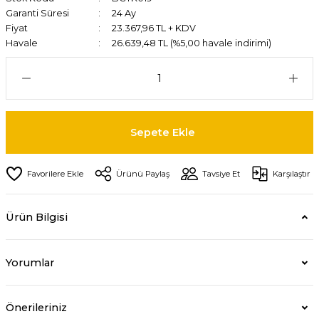
Garanti Süresi
24 Ay
Fiyat
23.367,96 TL + KDV
Havale
26.639,48 TL (%5,00 havale indirimi)
Sepete Ekle
Ürünü Paylaş
Tavsiye Et
Karşılaştır
Ürün Bilgisi
Yorumlar
Önerileriniz