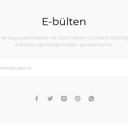
E-bülten
e duyurularımızdan ilk sizin haberiniz olsun! Diledi
e-bülten aboneliğimizden ayrılabilirsiniz.