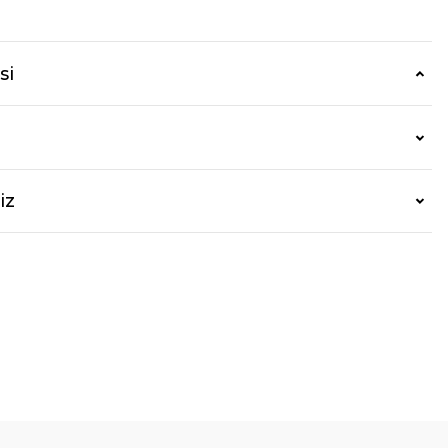
si
iz