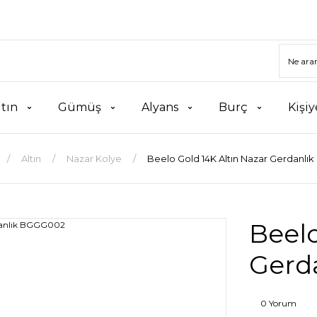
ltın
Gümüş
Alyans
Burç
Kişiy
Altın
Nazar Kolye
Beelo Gold 14K Altın Nazar Gerdanl
Beelo
Gerd
0 Yorum