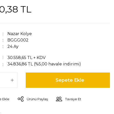
0,38 TL
Nazar Kolye
BGGG002
24 Ay
30.558,65 TL + KDV
34.836,86 TL (%5,00 havale indirimi)
Sepete Ekle
Ürünü Paylaş
Tavsiye Et
r