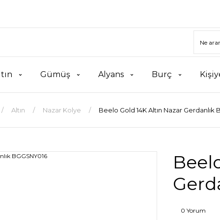
ltın
Gümüş
Alyans
Burç
Kişiy
Altın
Nazar Kolye
Beelo Gold 14K Altın Nazar Gerdanlı
Beelo
Gerd
0 Yorum