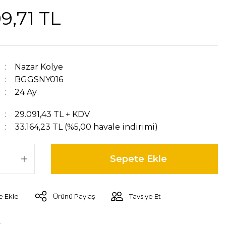
9,71 TL
Nazar Kolye
BGGSNY016
24 Ay
29.091,43 TL + KDV
33.164,23 TL (%5,00 havale indirimi)
Sepete Ekle
Ürünü Paylaş
Tavsiye Et
r