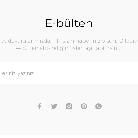
E-bülten
e duyurularımızdan ilk sizin haberiniz olsun! Diledi
e-bülten aboneliğimizden ayrılabilirsiniz.