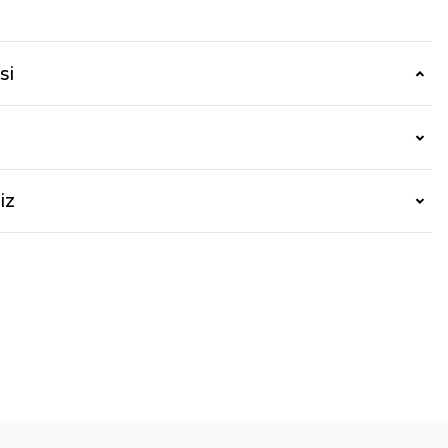
si
iz