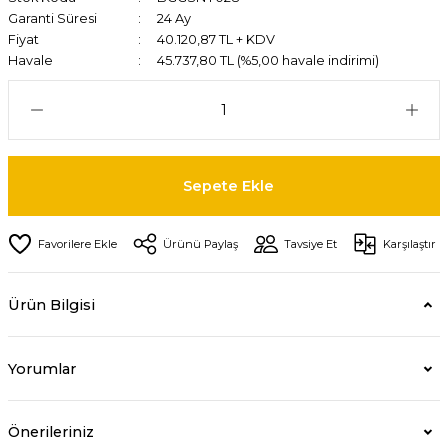
Garanti Süresi
24 Ay
Fiyat
40.120,87 TL + KDV
Havale
45.737,80 TL (%5,00 havale indirimi)
Sepete Ekle
Ürünü Paylaş
Tavsiye Et
Karşılaştır
Ürün Bilgisi
Yorumlar
Önerileriniz