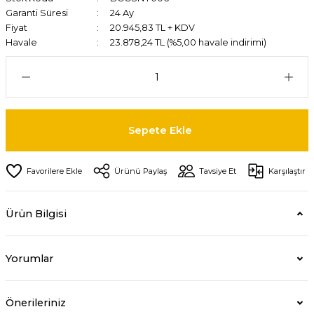
Garanti Süresi
24 Ay
Fiyat
20.945,83 TL + KDV
Havale
23.878,24 TL (%5,00 havale indirimi)
Sepete Ekle
Ürünü Paylaş
Tavsiye Et
Karşılaştır
Ürün Bilgisi
Yorumlar
Önerileriniz