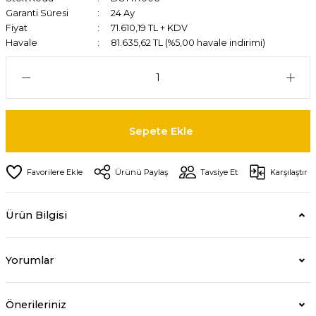
Garanti Süresi
24 Ay
Fiyat
71.610,19 TL + KDV
Havale
81.635,62 TL (%5,00 havale indirimi)
Sepete Ekle
Ürünü Paylaş
Tavsiye Et
Karşılaştır
Ürün Bilgisi
Yorumlar
Önerileriniz