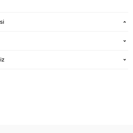
si
iz