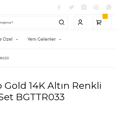
e Özel
Yeni Gelenler
TTR033
 Gold 14K Altın Renkli
ı Set BGTTR033