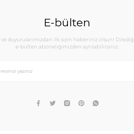
E-bülten
e duyurularımızdan ilk sizin haberiniz olsun! Diledi
e-bülten aboneliğimizden ayrılabilirsiniz.