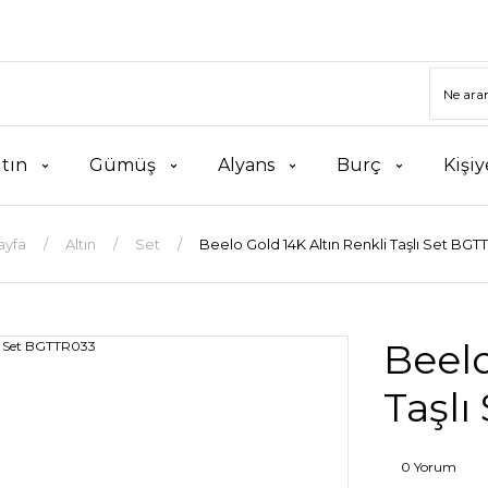
ltın
Gümüş
Alyans
Burç
Kişiy
ayfa
Altın
Set
Beelo Gold 14K Altın Renkli Taşlı Set BG
Beelo
Taşl
0 Yorum