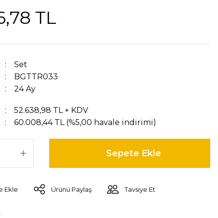
6,78 TL
Set
BGTTR033
24 Ay
52.638,98 TL + KDV
60.008,44 TL (%5,00 havale indirimi)
Sepete Ekle
Ürünü Paylaş
Tavsiye Et
r