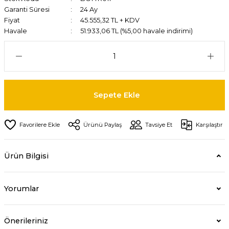
Garanti Süresi
24 Ay
Fiyat
45.555,32 TL + KDV
Havale
51.933,06 TL (%5,00 havale indirimi)
Sepete Ekle
Ürünü Paylaş
Tavsiye Et
Karşılaştır
Ürün Bilgisi
Yorumlar
Önerileriniz