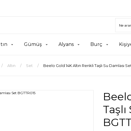
ltın
Gümüş
Alyans
Burç
Kişiy
Altın
Set
Beelo Gold 14K Altın Renkli Taşlı Su Damlası S
Beelo
Taşlı
BGTT