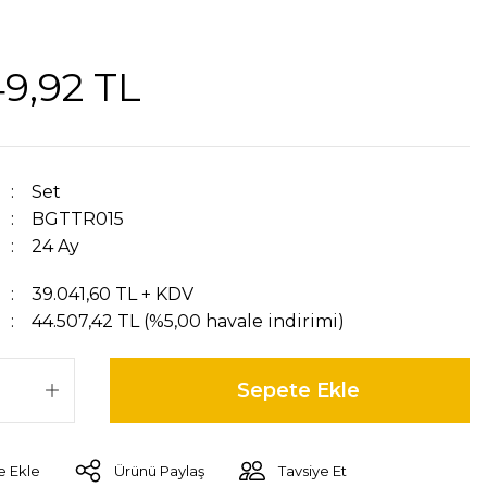
9,92 TL
Set
BGTTR015
24 Ay
39.041,60 TL + KDV
44.507,42 TL (%5,00 havale indirimi)
Sepete Ekle
Ürünü Paylaş
Tavsiye Et