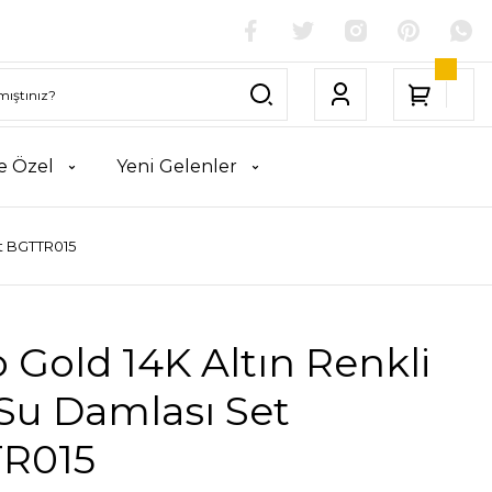
e Özel
Yeni Gelenler
et BGTTR015
 Gold 14K Altın Renkli
 Su Damlası Set
R015