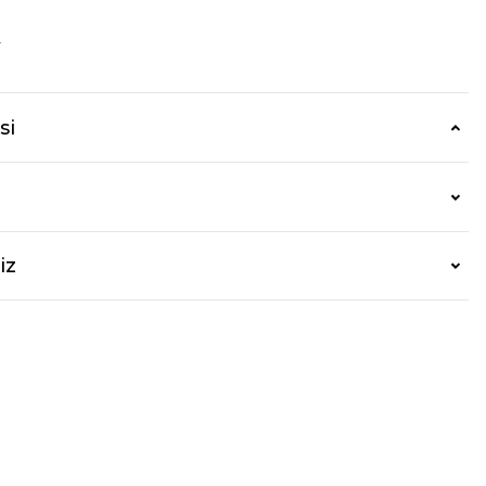
r
si
iz