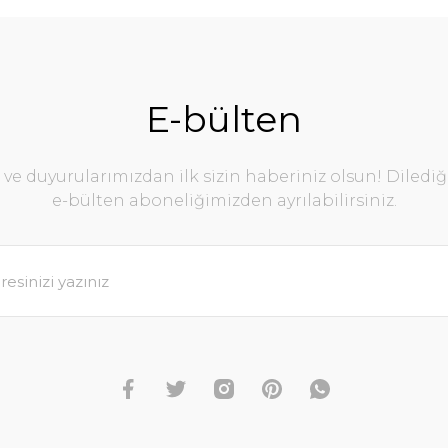
E-bülten
e duyurularımızdan ilk sizin haberiniz olsun! Diledi
e-bülten aboneliğimizden ayrılabilirsiniz.