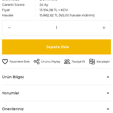
Garanti Süresi
24 Ay
Fiyat
13.914,58 TL + KDV
Havale
15.862,62 TL (%5,00 havale indirimi)
Sepete Ekle
Ürünü Paylaş
Tavsiye Et
Karşılaştır
Ürün Bilgisi
Yorumlar
Önerileriniz