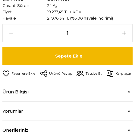
Garanti Süresi
24 Ay
Fiyat
19.277,49 TL + KDV
Havale
21.976,34 TL (%5,00 havale indirimi)
Sepete Ekle
Ürünü Paylaş
Tavsiye Et
Karşılaştır
Ürün Bilgisi
Yorumlar
Önerileriniz