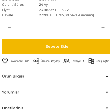
Garanti Süresi
24 Ay
Fiyat
23.867,37 TL + KDV
Havale
27.208,81 TL (%5,00 havale indirimi)
Sepete Ekle
Ürünü Paylaş
Tavsiye Et
Karşılaştır
Ürün Bilgisi
Yorumlar
Önerileriniz