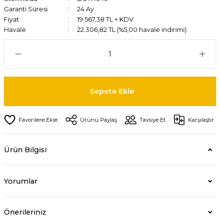
Garanti Süresi
24 Ay
Fiyat
19.567,38 TL + KDV
Havale
22.306,82 TL (%5,00 havale indirimi)
Sepete Ekle
Ürünü Paylaş
Tavsiye Et
Karşılaştır
Ürün Bilgisi
Yorumlar
Önerileriniz