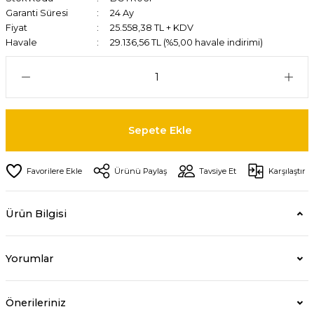
Garanti Süresi
24 Ay
Fiyat
25.558,38 TL + KDV
Havale
29.136,56 TL (%5,00 havale indirimi)
Sepete Ekle
Ürünü Paylaş
Tavsiye Et
Karşılaştır
Ürün Bilgisi
Yorumlar
Önerileriniz