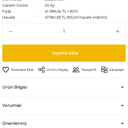
Garanti Süresi
24 Ay
Fiyat
41.386,54 TL + KDV
Havale
47.180,65 TL (%5,00 havale indirimi)
Sepete Ekle
Ürünü Paylaş
Tavsiye Et
Karşılaştır
Ürün Bilgisi
Yorumlar
Önerileriniz