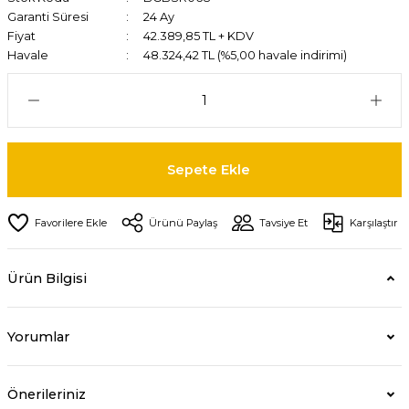
Garanti Süresi
24 Ay
Fiyat
42.389,85 TL + KDV
Havale
48.324,42 TL (%5,00 havale indirimi)
Sepete Ekle
Ürünü Paylaş
Tavsiye Et
Karşılaştır
Ürün Bilgisi
Yorumlar
Önerileriniz