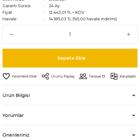
Garanti Süresi
24 Ay
Fiyat
12.443,01 TL + KDV
Havale
14.185,03 TL (%5,00 havale indirimi)
Sepete Ekle
Ürünü Paylaş
Tavsiye Et
Karşılaştır
Ürün Bilgisi
Yorumlar
Önerileriniz