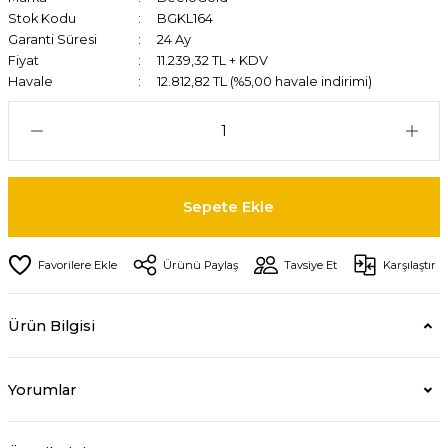
Stok Kodu
BGKL164
Garanti Süresi
24 Ay
Fiyat
11.239,32 TL + KDV
Havale
12.812,82 TL (%5,00 havale indirimi)
Sepete Ekle
Ürünü Paylaş
Tavsiye Et
Karşılaştır
Ürün Bilgisi
Yorumlar