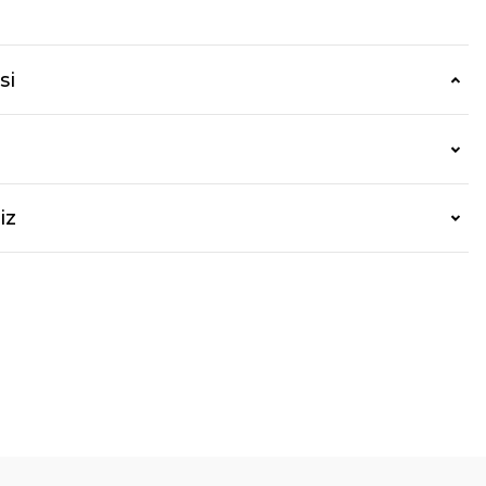
si
iz