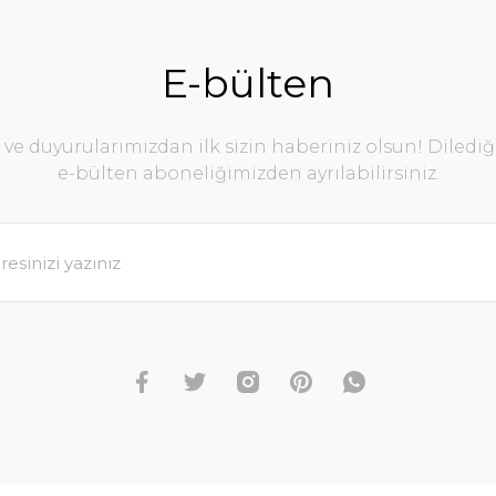
E-bülten
e duyurularımızdan ilk sizin haberiniz olsun! Diledi
e-bülten aboneliğimizden ayrılabilirsiniz.