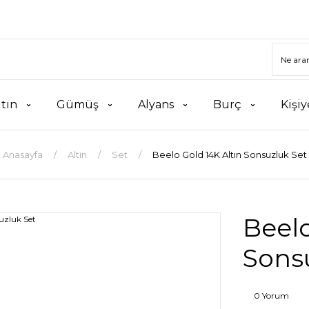
ltın
Gümüş
Alyans
Burç
Kişiy
Anasayfa
Altın
Set
Beelo Gold 14K Altın Sonsuzluk Set
Beelo
Sons
0 Yorum