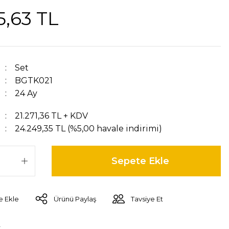
5,63 TL
Set
BGTK021
24 Ay
21.271,36 TL + KDV
24.249,35 TL (%5,00 havale indirimi)
Sepete Ekle
Ürünü Paylaş
Tavsiye Et
r