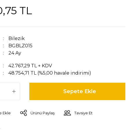
0,75 TL
Bilezik
BGBLZ015
24 Ay
42.767,29 TL + KDV
48.754,71 TL (%5,00 havale indirimi)
Sepete Ekle
Ürünü Paylaş
Tavsiye Et
r