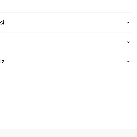
si
iz