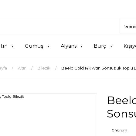
ltın
Gümüş
Alyans
Burç
Kişiy
ayfa
Altın
Bilezik
Beelo Gold 14K Altın Sonsuzluk Toplu B
Beelo
Sonsu
0 Yorum