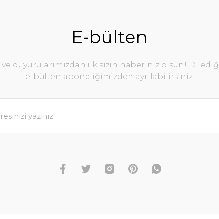
E-bülten
e duyurularımızdan ilk sizin haberiniz olsun! Diledi
e-bülten aboneliğimizden ayrılabilirsiniz.