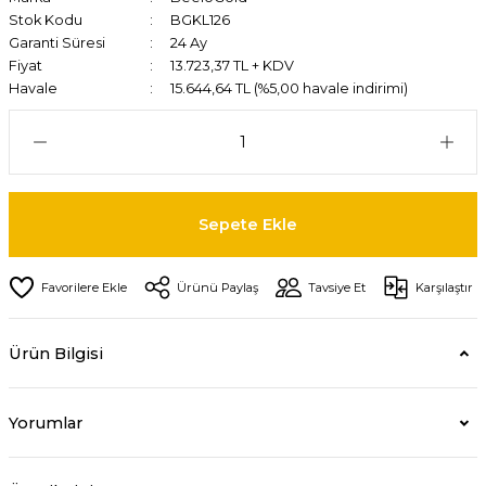
Stok Kodu
BGKL126
Garanti Süresi
24 Ay
Fiyat
13.723,37 TL + KDV
Havale
15.644,64 TL (%5,00 havale indirimi)
Sepete Ekle
Ürünü Paylaş
Tavsiye Et
Karşılaştır
Ürün Bilgisi
Yorumlar