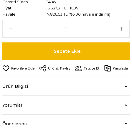
Garanti Süresi
24 Ay
Fiyat
15.637,31 TL + KDV
Havale
17.826,53 TL (%5,00 havale indirimi)
Sepete Ekle
Ürünü Paylaş
Tavsiye Et
Karşılaştır
Ürün Bilgisi
Yorumlar
Önerileriniz