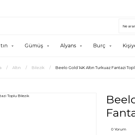
ltın
Gümüş
Alyans
Burç
Kişiy
a
Altın
Bilezik
Beelo Gold 14K Altın Turkuaz Fantazi Topl
Beelo
Fanta
0 Yorum