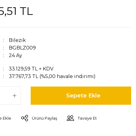
5,51 TL
Bilezik
BGBLZ009
24 Ay
33.129,59 TL + KDV
37.767,73 TL (%5,00 havale indirimi)
Sepete Ekle
Ürünü Paylaş
Tavsiye Et
r