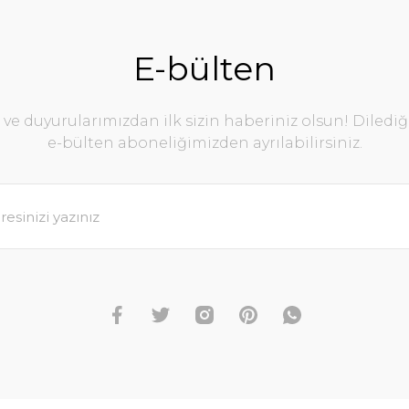
E-bülten
e duyurularımızdan ilk sizin haberiniz olsun! Diledi
e-bülten aboneliğimizden ayrılabilirsiniz.