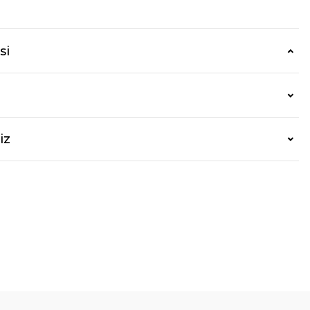
si
iz