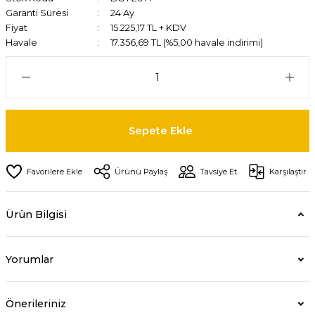
Garanti Süresi
24 Ay
Fiyat
15.225,17 TL + KDV
Havale
17.356,69 TL (%5,00 havale indirimi)
Sepete Ekle
Ürünü Paylaş
Tavsiye Et
Karşılaştır
Ürün Bilgisi
Yorumlar
Önerileriniz