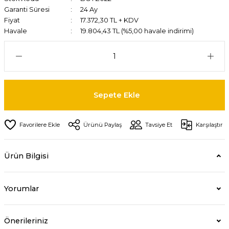
Garanti Süresi
24 Ay
Fiyat
17.372,30 TL + KDV
Havale
19.804,43 TL (%5,00 havale indirimi)
Sepete Ekle
Ürünü Paylaş
Tavsiye Et
Karşılaştır
Ürün Bilgisi
Yorumlar
Önerileriniz