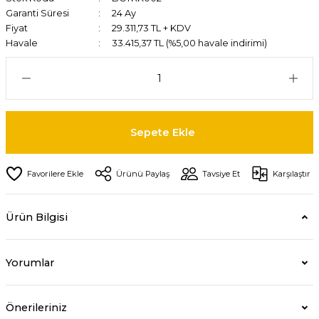
Garanti Süresi
24 Ay
Fiyat
29.311,73 TL + KDV
Havale
33.415,37 TL (%5,00 havale indirimi)
Sepete Ekle
Ürünü Paylaş
Tavsiye Et
Karşılaştır
Ürün Bilgisi
Yorumlar
Önerileriniz