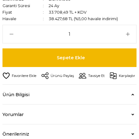
Garanti Süresi
24 Ay
Fiyat
33.708,49 TL + KDV
Havale
38.427,68 TL (%5,00 havale indirimi)
Sepete Ekle
Ürünü Paylaş
Tavsiye Et
Karşılaştır
Ürün Bilgisi
Yorumlar
Önerileriniz