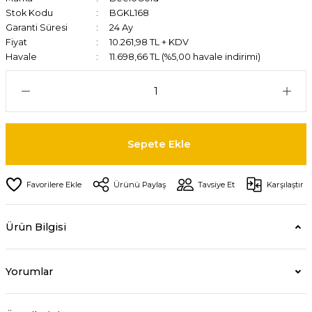
Stok Kodu
BGKL168
Garanti Süresi
24 Ay
Fiyat
10.261,98 TL + KDV
Havale
11.698,66 TL (%5,00 havale indirimi)
Sepete Ekle
Ürünü Paylaş
Tavsiye Et
Karşılaştır
Ürün Bilgisi
Yorumlar