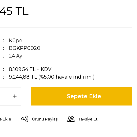
,45 TL
Küpe
BGKPP0020
24 Ay
8.109,54 TL + KDV
9.244,88 TL (%5,00 havale indirimi)
Sepete Ekle
Ürünü Paylaş
Tavsiye Et
r