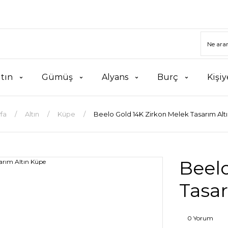
ltın
Gümüş
Alyans
Burç
Kişiy
fa
Altın
Küpe
Beelo Gold 14K Zirkon Melek Tasarım Alt
Beelo
Tasar
0 Yorum