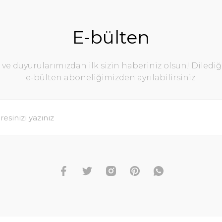
E-bülten
e duyurularımızdan ilk sizin haberiniz olsun! Diledi
e-bülten aboneliğimizden ayrılabilirsiniz.