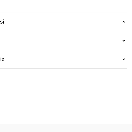
si
iz