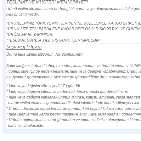
TESLİMAT VE MÜŞTERİ MEMNUNİYETİ
Ürünü teslim aldıktan sonra herhangi bir sorun veya olumsuzlukta mutlaka ger
iyeti önceliğimizdir.
*ÜRÜNLERİMİZ TÜRKİYE'NİN HER YERİNE SÖZLEŞMELİ KARGO ŞİRKETİ 
*ÜRÜN SİZE TESLİM EDİLENE KADAR BEELOGOLD SİGORTASI VE GÜVENC
*ÜRÜNLER EL YAPIMIDIR.
*TESLİMAT SÜRESİ 3 İLE 5 İŞ GÜNÜ İÇERİSİNDEDİR.
İADE POLİTİKASI
Ürünü İade Etmek İstiyorum, Ne Yapmalıyım?
Satın aldığınız ürünleri tahrip etmeden, kullanmadan ve ürünün tekrar satılabilir
) günlük süre içinde neden belirterek iade veya değişim yapabilirsiniz. Ürünü i
na uymanız gerekmektedir. Aksi taktirde gönderdiğiniz ürün tarafımızdan kabul 
* İade veya değişim süresi yedi ( 7 ) gündür.
* İade veya değişim talebinizi neden belirterek e-posta gönderebilirsiniz.
* İade veya değişim yapılacak ürünün faturası, kutusu, ambalajı, varsa standart a
olarak teslim edilmesi gerekmektedir. Aksi takdirde iade kabul edilmeyecektir.
* Ürünü adresimize kargo firması ile gönderirken orijinal kutusu zarar görmeye
* İade işlemlerinde kargo bedeli müşteriye aittir. Karşı taraf ödemeli gönderiml
* Ürünün orijinal kutusu zarar görmeden ve faturası elimize ulaştığından itibare
kartınıza yapılacaktır.