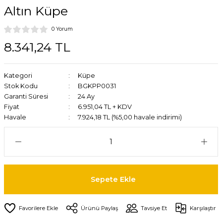
Altın Küpe
0 Yorum
8.341,24 TL
Kategori
Küpe
Stok Kodu
BGKPP0031
Garanti Süresi
24 Ay
Fiyat
6.951,04 TL + KDV
Havale
7.924,18 TL (%5,00 havale indirimi)
Sepete Ekle
Ürünü Paylaş
Tavsiye Et
Karşılaştır