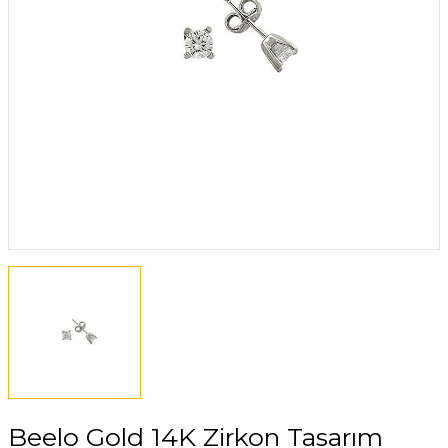
zük Koleksiyonu
nu
iyonu
Beelo Gold 14K Zirkon Tasarım