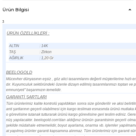
Ürün Bilgisi
3
ÜRÜN ÖZELLİKLERİ :
ALTIN
: 14K
TAŞ
: Zirkon
AĞIRLIK
: 1
,20 Gr
BEELOGOLD
Mücevher dünyasının eşsiz , göz alici tasarımlarını değerli müşterilerine hızlı 
dır. Kuyumculuk sektöründeki özenle dizayn edilmiş tasarımlarımızı toptan ve 
emnuniyeti" başarımızın temelidir.
GARANTİ ŞARTLARI
Tüm ürünlerimiz kalite kontrolü yapıldıktan sonra size gönderilir ve aksi belirti
anti şartlarının geçerli olabilmesi için kargo teslimatı esnasında ürünü mutlak
o görevlisine tutanak tutturarak ürünü kargo görevlisine geri teslim ediniz. Ger
nüş yapılacaktır. beelogold.com'dan aldığınız ürünün garantisinin geçerli olma
şekilde müdahale etmemelidir, boyut ayarlama, onarma vb. işlemler yapılmamas
at yapılmış ürünler garanti kapsamına alınmaz. Tüm ürünlerimiz için garanti sü