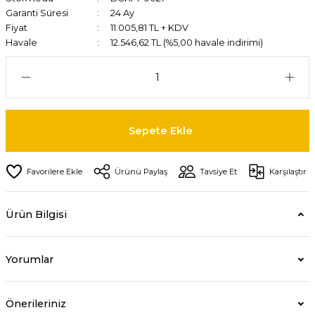
Garanti Süresi
24 Ay
Fiyat
11.005,81 TL + KDV
Havale
12.546,62 TL (%5,00 havale indirimi)
Sepete Ekle
Ürünü Paylaş
Tavsiye Et
Karşılaştır
Ürün Bilgisi
Yorumlar
Önerileriniz