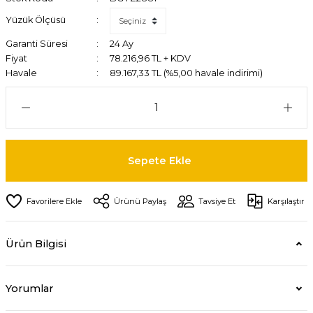
Yüzük Ölçüsü
Garanti Süresi
24 Ay
Fiyat
78.216,96 TL + KDV
Havale
89.167,33 TL (%5,00 havale indirimi)
Sepete Ekle
Ürünü Paylaş
Tavsiye Et
Karşılaştır
Ürün Bilgisi
Yorumlar