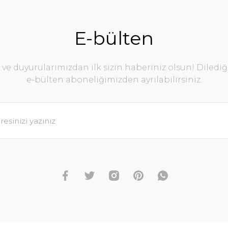
E-bülten
e duyurularımızdan ilk sizin haberiniz olsun! Diledi
e-bülten aboneliğimizden ayrılabilirsiniz.