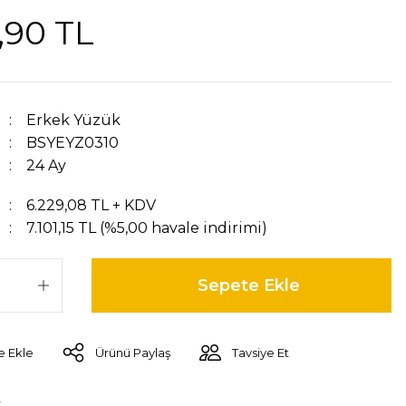
,90 TL
Erkek Yüzük
BSYEYZ0310
24 Ay
6.229,08 TL + KDV
7.101,15 TL (%5,00 havale indirimi)
Sepete Ekle
Ürünü Paylaş
Tavsiye Et
r