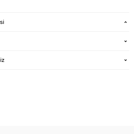
si
iz