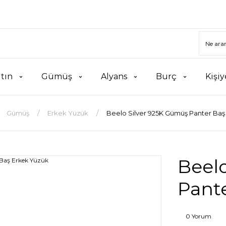
ltın
Gümüş
Alyans
Burç
Kişiy
Gümüş
Erkek Yüzük
Beelo Silver 925K Gümüş Panter Baş
Beel
Pant
0 Yorum