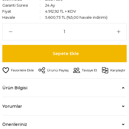
Garanti Süresi
24 Ay
Fiyat
4.912,92 TL + KDV
Havale
5.600,73 TL (%5,00 havale indirimi)
Sepete Ekle
Ürünü Paylaş
Tavsiye Et
Karşılaştır
Ürün Bilgisi
Yorumlar
Önerileriniz