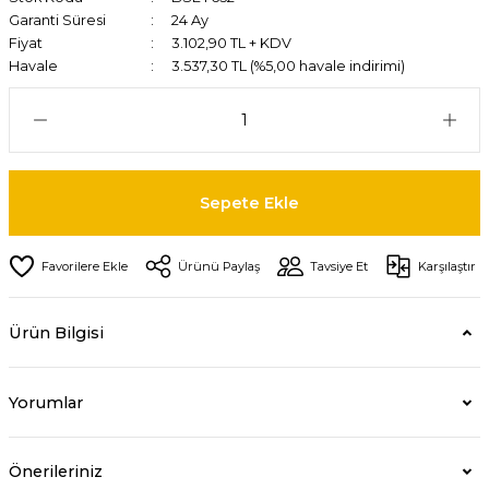
Garanti Süresi
24 Ay
Fiyat
3.102,90 TL + KDV
Havale
3.537,30 TL (%5,00 havale indirimi)
Sepete Ekle
Ürünü Paylaş
Tavsiye Et
Karşılaştır
Ürün Bilgisi
Yorumlar
Önerileriniz