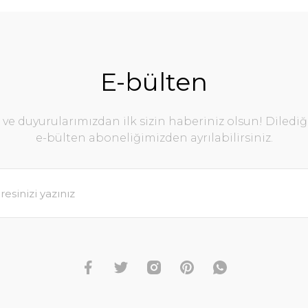
E-bülten
e duyurularımızdan ilk sizin haberiniz olsun! Diledi
e-bülten aboneliğimizden ayrılabilirsiniz.