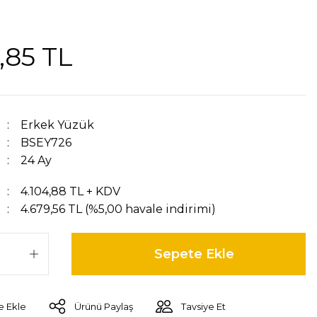
,85 TL
Erkek Yüzük
BSEY726
24 Ay
4.104,88 TL + KDV
4.679,56 TL (%5,00 havale indirimi)
Sepete Ekle
Ürünü Paylaş
Tavsiye Et