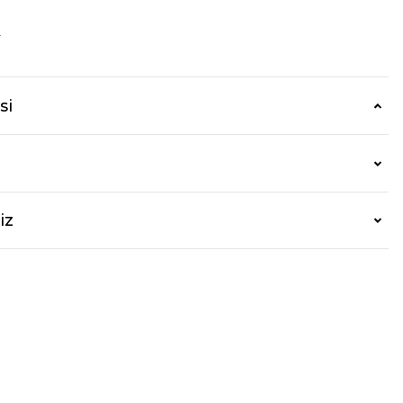
r
si
iz