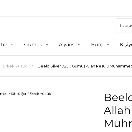
ltın
Gümüş
Alyans
Burç
Kişiy
Erkek Yüzük
Beelo Silver 925K Gümüş Allah Resulü Muhammed
Beel
Alla
Mühr